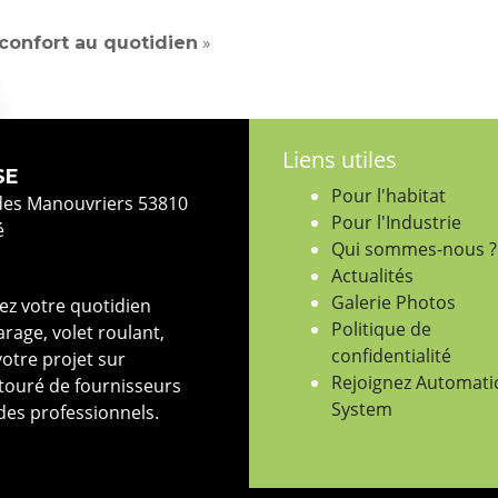
confort au quotidien
»
Liens utiles
SE
Pour l'habitat
des Manouvriers 53810
Pour l'Industrie
é
Qui sommes-nous ?
Actualités
Galerie Photos
iez votre quotidien
Politique de
rage, volet roulant,
confidentialité
otre projet sur
Rejoignez Automati
touré de fournisseurs
System
 des professionnels.