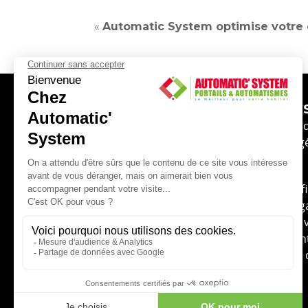
«
Automatic System optimise votre 
NOUS JOINDRE
ADRES
Tél. : 02 43 49 32 80
32 Bd 
Chang
contactez-nous
Automatic System, optimiser votre confort et simplif
grâce à nos solutions motorisées (portail, porte de ga
store extérieur…).Automatic System intervient pour v
l’ensemble de La Mayenne (53). Automatic System en
de renom et de qualité au service des particuliers et