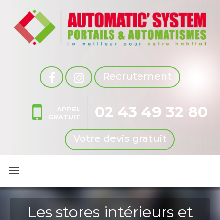
Recrutement
02 43 49 32 80
APPEL
GRATUIT
Votre devis gratuit
Les stores intérieurs et