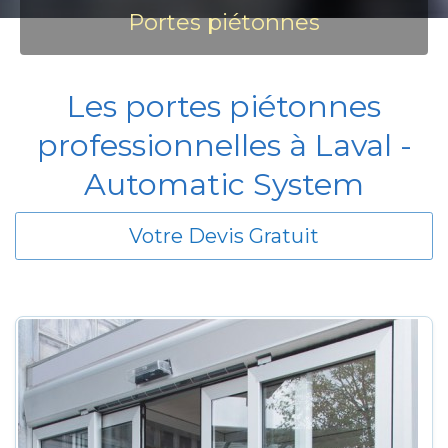
Portes piétonnes
Les portes piétonnes
professionnelles à Laval -
Automatic System
Votre Devis Gratuit